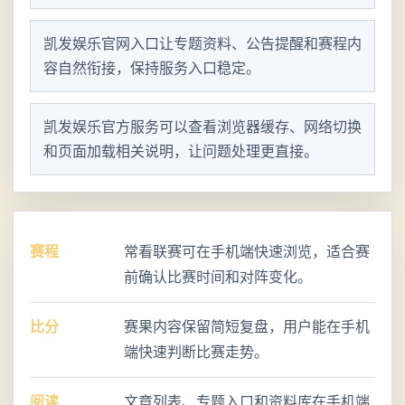
凯发娱乐官网入口让专题资料、公告提醒和赛程内
容自然衔接，保持服务入口稳定。
凯发娱乐官方服务可以查看浏览器缓存、网络切换
和页面加载相关说明，让问题处理更直接。
赛程
常看联赛可在手机端快速浏览，适合赛
前确认比赛时间和对阵变化。
比分
赛果内容保留简短复盘，用户能在手机
端快速判断比赛走势。
阅读
文章列表、专题入口和资料库在手机端