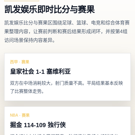
凯发娱乐即时比分与赛果
凯发娱乐比分与赛果区围绕足球、篮球、电竞和综合体育赛
果整理内容，让赛前判断和赛后结果形成闭环，并按第4组
访问场景保持内容差异。
西甲 · 赛果
皇家社会 1-1 塞维利亚
双方在中场消耗较大，射门质量不高。平局结果基本反映
了比赛整体走势。
NBA · 赛果
掘金 114-109 独行侠