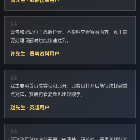
高先生 · 数据榜单用户
公告和帮助位于靠后位置，不影响查看赛事内容，真正需
要处理问题时也能快速找到。
许先生 · 赛事资料用户
我主要用首页看赛程和比分，比赛日打开后能很快找到重
点对阵，赛后再看复盘也比较顺手。
赵先生 · 英超用户
篮球和足球内容分开得比较清楚，积分榜、赛果和球队资