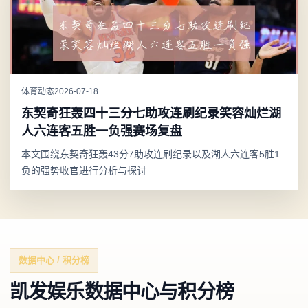
体育动态
2026-07-18
东契奇狂轰四十三分七助攻连刷纪录笑容灿烂湖
人六连客五胜一负强赛场复盘
本文围绕东契奇狂轰43分7助攻连刷纪录以及湖人六连客5胜1
负的强势收官进行分析与探讨
数据中心 / 积分榜
凯发娱乐数据中心与积分榜