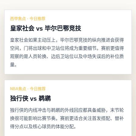
西甲焦点 · 今日推荐
皇家社会 vs 毕尔巴鄂竞技
皇家社会如果主动压上，毕尔巴鄂竞技的纵向推进会获得
空间，门将出球和中卫站位将成为重要细节。赛前更值得
观察的是人员轮换、边后卫站位以及中场失误后的补位质
量。
NBA焦点 · 今日推荐
独行侠 vs 鹈鹕
独行侠的内线冲击与鹈鹕的外线回应都具备威胁，末节轮
换很可能影响比赛节奏。赛前更适合关注首发搭配、替补
得分点以及核心球员的体能分配。