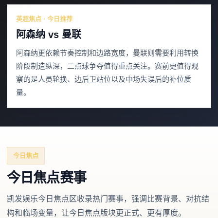
英超焦点 · 今日推荐
阿森纳 vs 曼联
阿森纳更依赖节奏控制和边路宽度，曼联则需要利用转换
阶段制造纵深，二点球争夺值得重点关注。赛前更值得观
察的是人员轮换、边后卫站位以及中场失误后的补位质
量。
今日焦点
今日焦点赛事
凯发娱乐今日焦点区收录热门赛事，强调比赛背景、对抗结
构和临场变量，让今日焦点版块更正式、更有厚度。