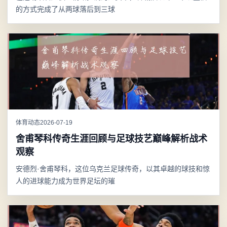
的方式完成了从两球落后到三球
体育动态
2026-07-19
舍甫琴科传奇生涯回顾与足球技艺巅峰解析战术
观察
安德烈·舍甫琴科，这位乌克兰足球传奇，以其卓越的球技和惊
人的进球能力成为世界足坛的璀