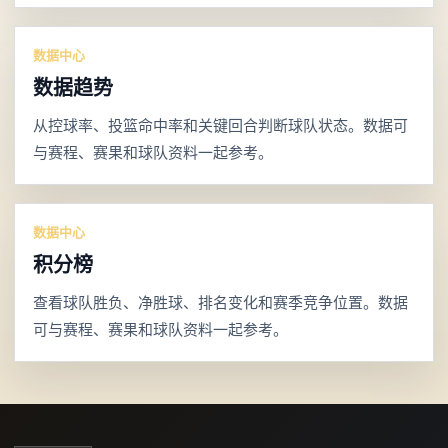
数据中心
数据趋势
从控球率、投篮命中率和关键回合判断球队状态。数据可
与赛程、赛果和球队资料一起参考。
数据中心
积分榜
查看球队胜负、净胜球、排名变化和赛季竞争位置。数据
可与赛程、赛果和球队资料一起参考。