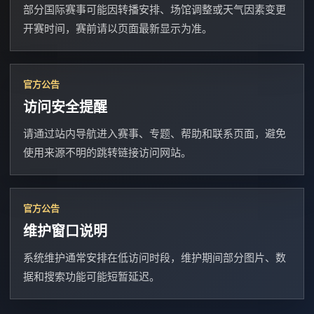
部分国际赛事可能因转播安排、场馆调整或天气因素变更
开赛时间，赛前请以页面最新显示为准。
官方公告
访问安全提醒
请通过站内导航进入赛事、专题、帮助和联系页面，避免
使用来源不明的跳转链接访问网站。
官方公告
维护窗口说明
系统维护通常安排在低访问时段，维护期间部分图片、数
据和搜索功能可能短暂延迟。