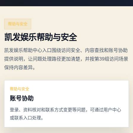
帮助与安全
凯发娱乐帮助与安全
凯发娱乐帮助中心入口围绕访问安全、内容查找和账号协助
提供说明，让问题处理路径更加清楚，并按第39组访问场景
保持内容差异。
帮助与安全
账号协助
登录、资料核对和联系方式变更等问题，可通过用户中心
或联系入口处理。